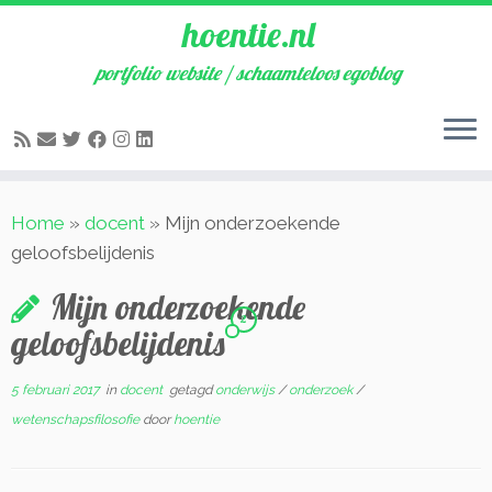
hoentie.nl
portfolio website / schaamteloos egoblog
Ga
Home
»
docent
»
Mijn onderzoekende
naar
geloofsbelijdenis
inhoud
Mijn onderzoekende
2
geloofsbelijdenis
5 februari 2017
in
docent
getagd
onderwijs
/
onderzoek
/
wetenschapsfilosofie
door
hoentie