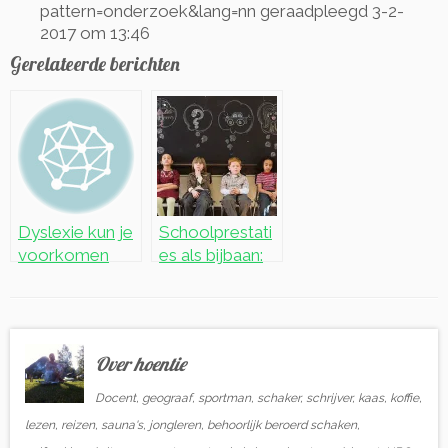
pattern=onderzoek&lang=nn geraadpleegd 3-2-
2017 om 13:46
Gerelateerde berichten
Dyslexie kun je
Schoolprestati
voorkomen
es als bijbaan:
door meer en
achtergronden
gerichte
bij het
oefening
financieel
prikkelen van
Over hoentie
leerlingen
Docent, geograaf, sportman, schaker, schrijver, kaas, koffie,
lezen, reizen, sauna's, jongleren, behoorlijk beroerd schaken,