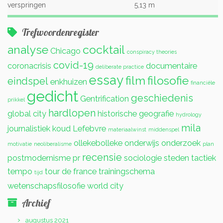
verspringen
5,13 m
Trefwoordenregister
analyse
cocktail
Chicago
conspiracy theories
covid-19
coronacrisis
documentaire
deliberate practice
essay
film
filosofie
eindspel
enkhuizen
financiële
gedicht
geschiedenis
Gentrification
prikkel
hardlopen
global city
historische geografie
hydrology
mila
journalistiek
koud
Lefebvre
materiaalwinst
middenspel
ollekebolleke
onderwijs
onderzoek
motivatie
neoliberalisme
plan
recensie
postmodernisme
pr
sociologie
steden
tactiek
tempo
tour de france
trainingschema
tijd
wetenschapsfilosofie
world city
Archief
augustus 2021