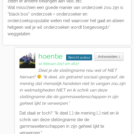
zitten er andere belangen aan vast, etc.
Wat misschien een goede manier van onderzoek zou zijn is
“black box” onderzoek = onderzoeker en
onderzoekspopulatie weten niet waarover het gaat en alleen
hetgeen wat je wil onderzoeken wordt toegevoegd/
weggelaten.
hoentie
Antwoorden
↓
Bericht auteur
10 februari 2017 om 16:27
Deel je de stellingname nou wel of NIET
hiervan?
“Ik deel, als getraind sociaal-geograaf, de
mening dat menselijk handelen niet te vangen zou zijn
in wetmatigheden NIET en ik schrik van deze
stellingname die de gammawetenschappen in zijn
geheel lijkt te verwerpen.”
Dat staat er toch? “Ik deel […] de mening […] niet en ik
schrik van deze stellingname die de
gammawetenschappen in zijn geheel lijkt te
verwerpen.”