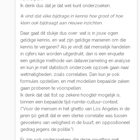
Ik denk dus dat je dat wel kunt onderzoeken.
Ik vind dat elke bijdrage in kennis hoe groot of hoe
klein ook bijdraagt aan nieuwe inzichten.
Daar gaat dit stukje dus over: wat is in jouw ogen
geldige kennis, en wat zijn geldige manieren om die
kennis te vergaren? Als je vindt dat menselijk handelen
in cijfers kan worden uitgedrukt, dan is een enquete
een geldige methode van dataverzameling en analyse
en kun je met statistisch onderzoek opzoek gaan naar
wetmatigheden, zoals correlaties. Dan kun je ook
formules opstellen, en met modellen bepaalde zaken
gaan proberen te voorspellen.
Ik denk dat dat (tot op zekere hoogte) mogelijk is,
binnen een bepaalde tijd-ruimte-cultuur-context.
(“Voor de mensen in het ghetto van Los Angeles in de
jaren 90 geldt dat er een sterke correlatie was tussen
gevoelens van veiligheid in de buurt, en oppositioneel
gedrag jegens de politie.”)
Er zijn ook onderzoekers die deze opvatting niet