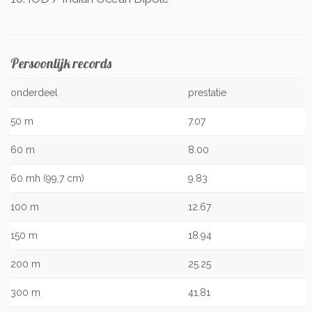
Persoonlijk records
onderdeel
prestatie
50 m
7.07
60 m
8.00
60 mh (99,7 cm)
9.83
100 m
12.67
150 m
18.94
200 m
25.25
300 m
41.81