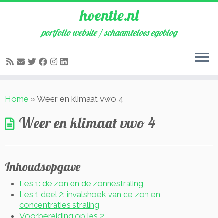
hoentie.nl
portfolio website / schaamteloos egoblog
Ga
Home
»
Weer en klimaat vwo 4
naar
inhoud
Weer en klimaat vwo 4
Inhoudsopgave
Les 1
: de zon en de zonnestraling
Les 1 deel 2: invalshoek van de zon en
concentraties straling
Voorbereiding op les 2