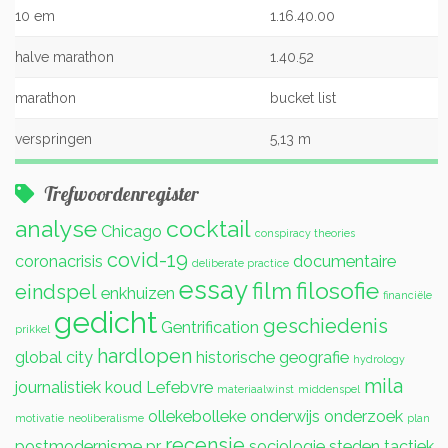
10 em
1.16.40.00
halve marathon
1.40.52
marathon
bucket list
verspringen
5,13 m
Trefwoordenregister
analyse
cocktail
Chicago
conspiracy theories
covid-19
coronacrisis
documentaire
deliberate practice
essay
film
filosofie
eindspel
enkhuizen
financiële
gedicht
geschiedenis
Gentrification
prikkel
hardlopen
global city
historische geografie
hydrology
mila
journalistiek
koud
Lefebvre
materiaalwinst
middenspel
ollekebolleke
onderwijs
onderzoek
motivatie
neoliberalisme
plan
recensie
postmodernisme
pr
sociologie
steden
tactiek