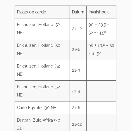
Plaats op aarde
Datum
Invalshoek
Enkhuizen, Holland (52
90 – 23,5 –
21-12
o
NB)
52 = 14,5
Enkhuizen, Holland (52
90 + 23,5 – 52
21-6
o
NB)
= 61,5
Enkhuizen, Holland (52
21-3
NB)
Enkhuizen, Holland (52
21-9
NB)
Caïro Egypte, (30 NB)
21-6
Durban, Zuid Afrika (30
21-12
ZB)