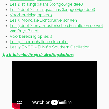
Les 2: stralingsbalans (kortgolvige deel)
Les 2 deel 2: stralingsbalans (langgolvige deel)
Voorbereiding op les 3
Les 3: Mondiale luchtdrukverschillen
Les 3 deel 2: en atmosferische circulatie en de wet
van Buys Ballot
Voorbereiding op les 4
Les 4: Thermohaliene circulatie
Les 5: ENSO – El Niño Southern Oscillation
Les 1: Introductie op de stralingsbalans