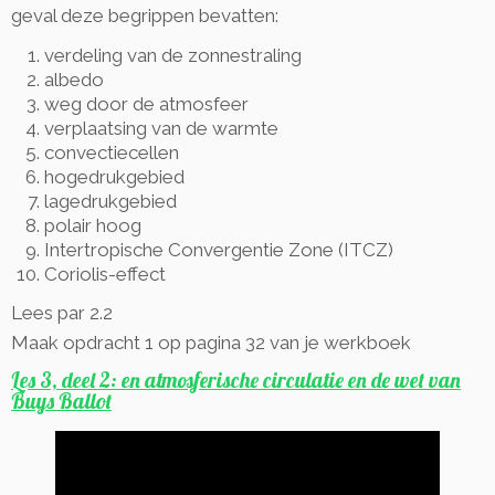
geval deze begrippen bevatten:
verdeling van de zonnestraling
albedo
weg door de atmosfeer
verplaatsing van de warmte
convectiecellen
hogedrukgebied
lagedrukgebied
polair hoog
Intertropische Convergentie Zone (ITCZ)
Coriolis-effect
Lees par 2.2
Maak opdracht 1 op pagina 32 van je werkboek
Les 3, deel 2: en atmosferische circulatie en de wet van
Buys Ballot