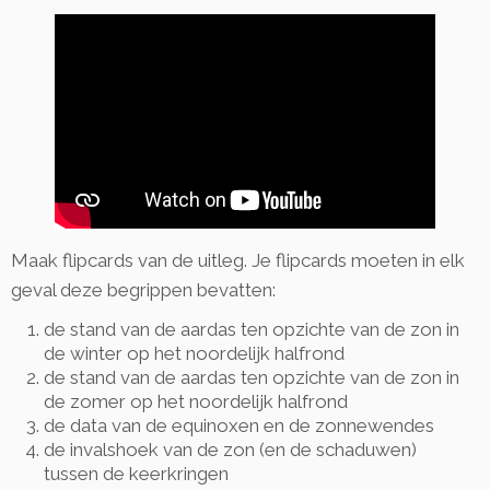
Maak flipcards van de uitleg. Je flipcards moeten in elk
geval deze begrippen bevatten:
de stand van de aardas ten opzichte van de zon in
de winter op het noordelijk halfrond
de stand van de aardas ten opzichte van de zon in
de zomer op het noordelijk halfrond
de data van de equinoxen en de zonnewendes
de invalshoek van de zon (en de schaduwen)
tussen de keerkringen