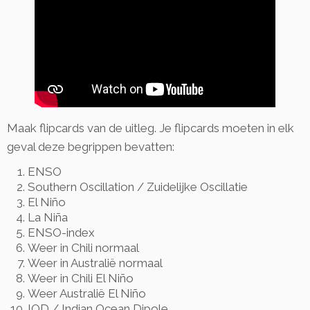
Maak flipcards van de uitleg. Je flipcards moeten in elk
geval deze begrippen bevatten:
ENSO
Southern Oscillation / Zuidelijke Oscillatie
El Niño
La Niña
ENSO-index
Weer in Chili normaal
Weer in Australië normaal
Weer in Chili El Niño
Weer Australië El Niño
IOD / Indian Ocean Dipole