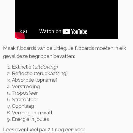
Maak flipcards van de uitleg. Je flipcards moeten in elk
geval deze begrippen bevatten:
Extinctie (
uitdoving
)
Reflectie (terugkaatsing)
Absorptie (opname)
Verstrooiing
Troposfeer
Stratosfeer
Ozonlaag
Vermogen in watt
Energie in joules
Lees eventueel par 2.1 nog een keer.