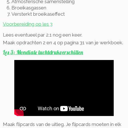
Atmosferische samenstelling
Broeikasgassen
Versterkt broeikaseffect
Voorbereiding op les 3
Lees eventueel par 2.1 nog een keer.
Maak opdrachten 2 en 4 op pagina 31 van je werkboek.
Les 3: Mondiale luchtdrukverschillen
Maak flipcards van de uitleg. Je flipcards moeten in elk