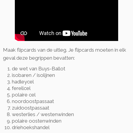
Maak flipcards van de uitleg. Je flipcards moeten in elk
geval deze begrippen bevatten:
de wet van Buys-Ballot
isobaren / isolijnen
hadleycel
ferellcel
polaire cel
noordoostpassaat
zuidoostpassaat
westerlies / westenwinden
polaire oostenwinden
driehoekshandel