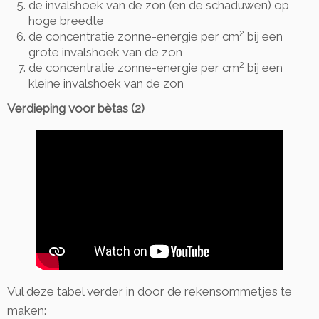
de invalshoek van de zon (en de schaduwen) op
hoge breedte
2
de concentratie zonne-energie per cm
bij een
grote invalshoek van de zon
2
de concentratie zonne-energie per cm
bij een
kleine invalshoek van de zon
Verdieping voor bètas (2)
Vul deze tabel verder in door de rekensommetjes te
maken: