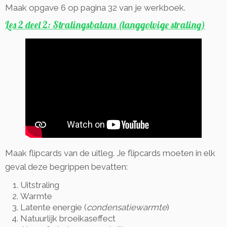
Maak opgave 6 op pagina 32 van je werkboek.
Les 2 deel 2: Stralingsbalans (langgolvige straling)
Maak flipcards van de uitleg. Je flipcards moeten in elk
geval deze begrippen bevatten:
Uitstraling
Warmte
Latente energie (
condensatiewarmte
)
Natuurlijk broeikaseffect