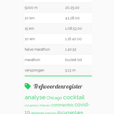
5000 m
20.25.00
10 km
43.28.00
15 km
1.08.53.00
10 em
1.16.40.00
halve marathon
1.40.52
marathon
bucket list
verspringen
5,13 m
Trefwoordenregister
analyse
cocktail
Chicago
covid-
coronacrisis
conspiracy theories
19
documentaire
deliberate practice