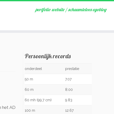
portfolio website / schaamteloos egoblog
Persoonlijk records
onderdeel
prestatie
50 m
7.07
60 m
8.00
60 mh (99,7 cm)
9.83
n het AD
100 m
12.67