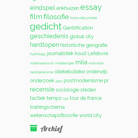
essay
eindspel
enkhuizen
film
filosofie
financiële prikkel
gedicht
Gentrification
geschiedenis
global city
hardlopen
historische geografie
journalistiek
koud
Lefebvre
hydrology
mila
materiaalwinst
middenspel
motivatie
ollekebolleke
onderwijs
neoliberalisme
onderzoek
postmodernisme
pr
plan
recensie
sociologie
steden
tactiek
tempo
tour de france
tijd
trainingschema
wetenschapsfilosofie
world city
Archief