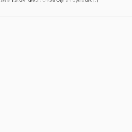
e is tussen slecht onderwijs en dyslexie. […]