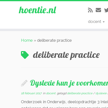
hoentie.nl
docent
Ga
Home
»
deliberate practice
naar
inhoud
deliberate practice
Dyslexie kun je voorkomen
18 februari 2017
in
docent
getagd
deliberate practice
/
dyslexie
Onderzoek in Onderwijs, deelopdrachtje 3 Inle