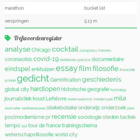
marathon
bucket list
verspringen
5,13 m
Trefwoordenregister
analyse
cocktail
Chicago
conspiracy theories
covid-19
coronacrisis
documentaire
deliberate practice
essay
film
filosofie
eindspel
enkhuizen
financiële
gedicht
geschiedenis
Gentrification
prikkel
hardlopen
global city
historische geografie
hydrology
mila
journalistiek
koud
Lefebvre
materiaalwinst
middenspel
ollekebolleke
onderwijs
onderzoek
motivatie
neoliberalisme
plan
recensie
postmodernisme
pr
sociologie
steden
tactiek
tempo
tour de france
trainingschema
tijd
wetenschapsfilosofie
world city