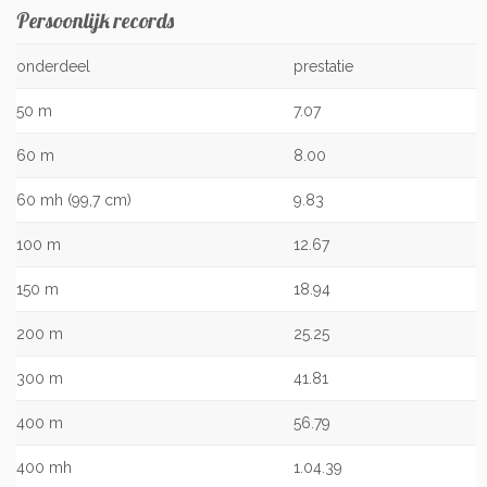
Persoonlijk records
onderdeel
prestatie
50 m
7.07
60 m
8.00
60 mh (99,7 cm)
9.83
100 m
12.67
150 m
18.94
200 m
25.25
300 m
41.81
400 m
56.79
400 mh
1.04.39