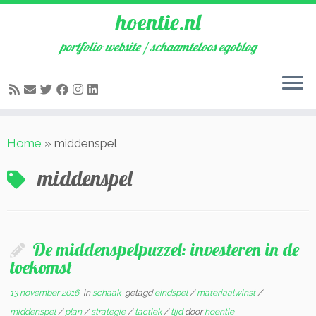
hoentie.nl
portfolio website / schaamteloos egoblog
Ga
Home
»
middenspel
naar
inhoud
middenspel
De middenspelpuzzel: investeren in de
toekomst
13 november 2016
in
schaak
getagd
eindspel
/
materiaalwinst
/
middenspel
/
plan
/
strategie
/
tactiek
/
tijd
door
hoentie