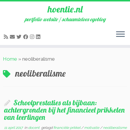
hoentie.nl
portfolio website / schaamteloos egoblog
Ga
Home
»
neoliberalisme
naar
inhoud
neoliberalisme
Schoolprestaties als bijbaan:
achtergronden bij het financieel prikkelen
van leerlingen
11 april 2017
in
docent
getagd
financiële prikkel
/
motivatie
/
neoliberalisme