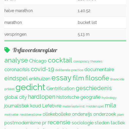
halve marathon
1.40.52
marathon
bucket list
verspringen
5,13 m
Trefwoordenregister
analyse
cocktail
Chicago
conspiracy theories
covid-19
coronacrisis
documentaire
deliberate practice
essay
film
filosofie
eindspel
enkhuizen
financiële
gedicht
geschiedenis
Gentrification
prikkel
hardlopen
global city
historische geografie
hydrology
mila
journalistiek
koud
Lefebvre
materiaalwinst
middenspel
ollekebolleke
onderwijs
onderzoek
motivatie
neoliberalisme
plan
recensie
postmodernisme
pr
sociologie
steden
tactiek