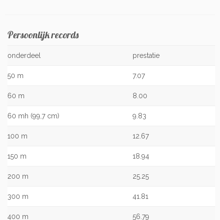
Persoonlijk records
onderdeel
prestatie
50 m
7.07
60 m
8.00
60 mh (99,7 cm)
9.83
100 m
12.67
150 m
18.94
200 m
25.25
300 m
41.81
400 m
56.79