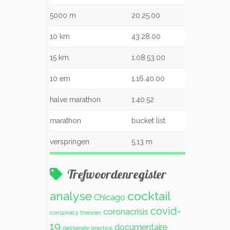
5000 m
20.25.00
10 km
43.28.00
15 km
1.08.53.00
10 em
1.16.40.00
halve marathon
1.40.52
marathon
bucket list
verspringen
5,13 m
Trefwoordenregister
analyse
cocktail
Chicago
covid-
coronacrisis
conspiracy theories
19
documentaire
deliberate practice