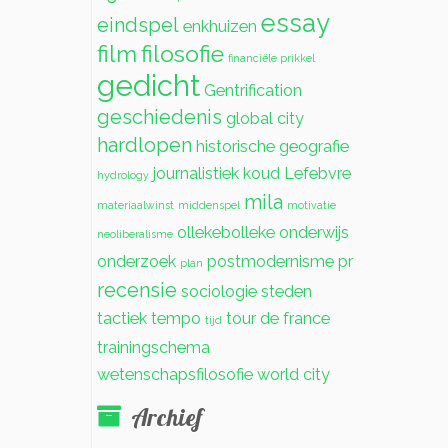
essay
eindspel
enkhuizen
film
filosofie
financiële prikkel
gedicht
Gentrification
geschiedenis
global city
hardlopen
historische geografie
journalistiek
koud
Lefebvre
hydrology
mila
materiaalwinst
middenspel
motivatie
ollekebolleke
onderwijs
neoliberalisme
onderzoek
postmodernisme
pr
plan
recensie
sociologie
steden
tactiek
tempo
tour de france
tijd
trainingschema
wetenschapsfilosofie
world city
Archief