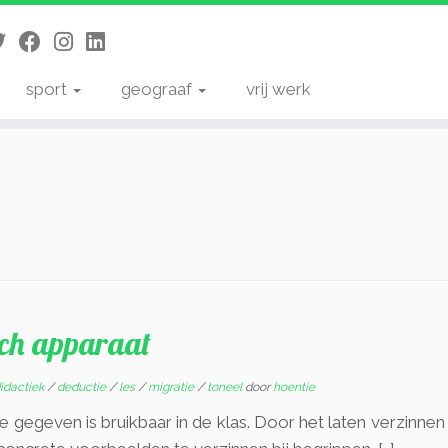
sport
geograaf
vrij werk
sch apparaat
didactiek
/
deductie
/
les
/
migratie
/
toneel
door
hoentie
e gegeven is bruikbaar in de klas. Door het laten verzinnen