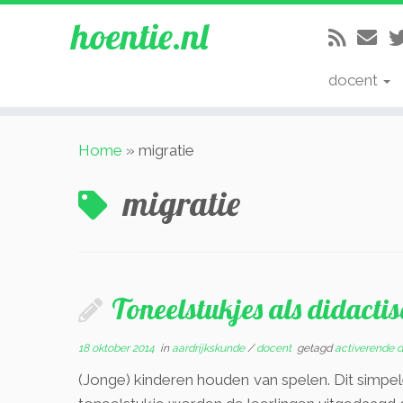
hoentie.nl
docent
Ga
Home
»
migratie
naar
inhoud
migratie
Toneelstukjes als didacti
18 oktober 2014
in
aardrijkskunde
/
docent
getagd
activerende 
(Jonge) kinderen houden van spelen. Dit simpel