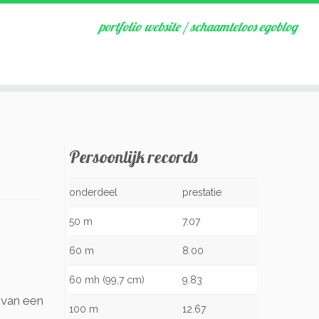
portfolio website / schaamteloos egoblog
Persoonlijk records
onderdeel
prestatie
50 m
7.07
60 m
8.00
60 mh (99,7 cm)
9.83
 van een
100 m
12.67