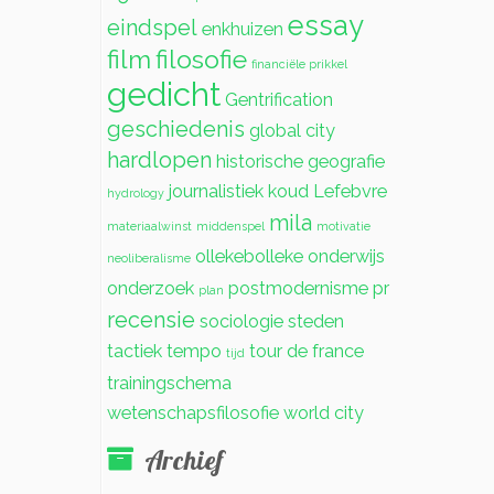
essay
eindspel
enkhuizen
film
filosofie
financiële prikkel
gedicht
Gentrification
geschiedenis
global city
hardlopen
historische geografie
journalistiek
koud
Lefebvre
hydrology
mila
materiaalwinst
middenspel
motivatie
ollekebolleke
onderwijs
neoliberalisme
onderzoek
postmodernisme
pr
plan
recensie
sociologie
steden
tactiek
tempo
tour de france
tijd
trainingschema
wetenschapsfilosofie
world city
Archief