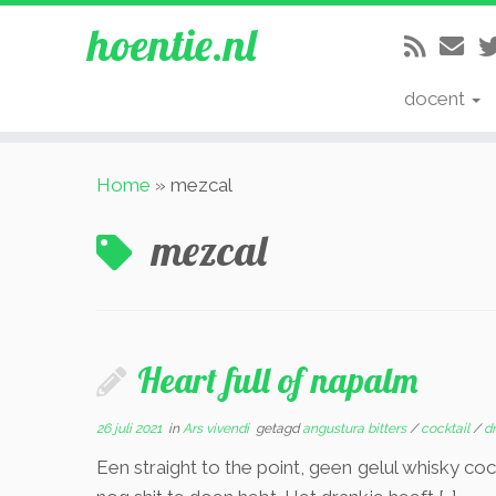
hoentie.nl
docent
Ga
Home
»
mezcal
naar
inhoud
mezcal
Heart full of napalm
26 juli 2021
in
Ars vivendi
getagd
angustura bitters
/
cocktail
/
d
Een straight to the point, geen gelul whisky coc