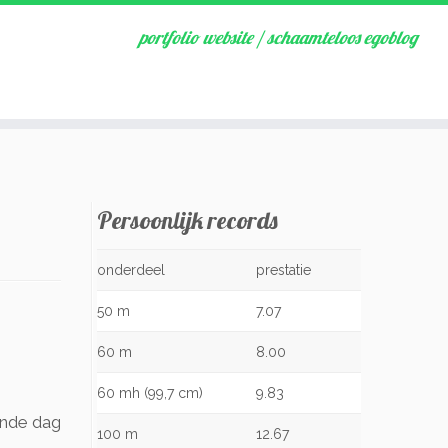
portfolio website / schaamteloos egoblog
Persoonlijk records
onderdeel
prestatie
50 m
7.07
60 m
8.00
60 mh (99,7 cm)
9.83
gende dag
100 m
12.67