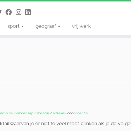
sport
geograaf
vrij werk
rambuie
/
limoensap
/
mezcal
/
whiskey
door
hoentie
ktail waarvan je er niet te veel moet drinken als je de vol