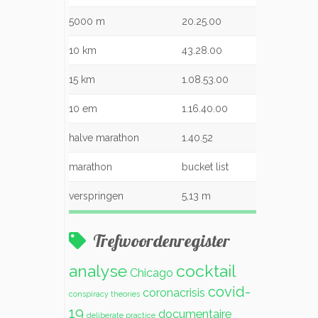
5000 m
20.25.00
10 km
43.28.00
15 km
1.08.53.00
10 em
1.16.40.00
halve marathon
1.40.52
marathon
bucket list
verspringen
5,13 m
Trefwoordenregister
analyse
cocktail
Chicago
covid-
coronacrisis
conspiracy theories
19
documentaire
deliberate practice