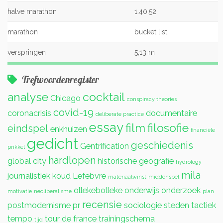
halve marathon
1.40.52
marathon
bucket list
verspringen
5,13 m
Trefwoordenregister
analyse
cocktail
Chicago
conspiracy theories
covid-19
coronacrisis
documentaire
deliberate practice
essay
film
filosofie
eindspel
enkhuizen
financiële
gedicht
geschiedenis
Gentrification
prikkel
hardlopen
global city
historische geografie
hydrology
mila
journalistiek
koud
Lefebvre
materiaalwinst
middenspel
ollekebolleke
onderwijs
onderzoek
motivatie
neoliberalisme
plan
recensie
postmodernisme
pr
sociologie
steden
tactiek
tempo
tour de france
trainingschema
tijd